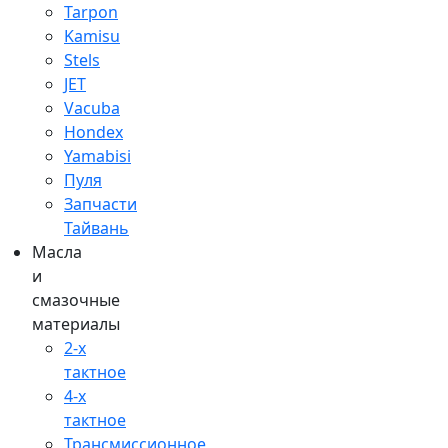
Tarpon
Kamisu
Stels
JET
Vacuba
Hondex
Yamabisi
Пуля
Запчасти
Тайвань
Масла
и
смазочные
материалы
2-х
тактное
4-х
тактное
Трансмиссионное