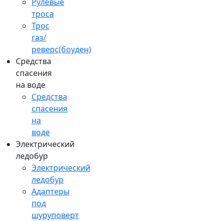
Рулевые
троса
Трос
газ/
реверс(боуден)
Средства
спасения
на воде
Средства
спасения
на
воде
Электрический
ледобур
Электрический
ледобур
Адаптеры
под
шуруповерт