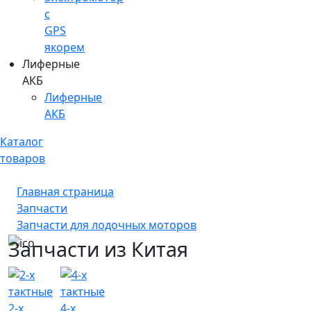
c
GPS
якорем
Лиферные
АКБ
Лиферные
АКБ
Каталог
товаров
Главная страница
Запчасти
Запчасти для лодочных моторов
Запчасти из Китая
2-х
4-х