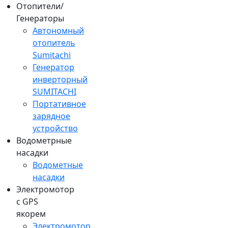
Отопители/
Генераторы
Автономный
отопитель
Sumitachi
Генератор
инверторный
SUMITACHI
Портативное
зарядное
устройство
Водометрные
насадки
Водометные
насадки
Электромотор
c GPS
якорем
Электромотор