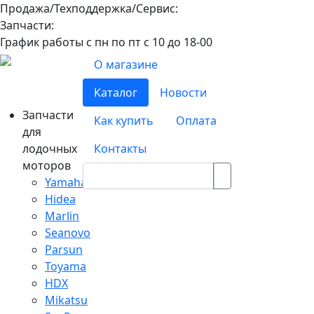
Продажа/Техподдержка/Сервис:
8-800-100-32-90
Запчасти:
8-968-565-26-19
График работы с пн по пт с 10 до 18-00
О магазине
Каталог
Новости
Запчасти
Как купить
Оплата
для
лодочных
Контакты
моторов
Yamaha
Hidea
Marlin
Seanovo
Parsun
Toyama
HDX
Mikatsu