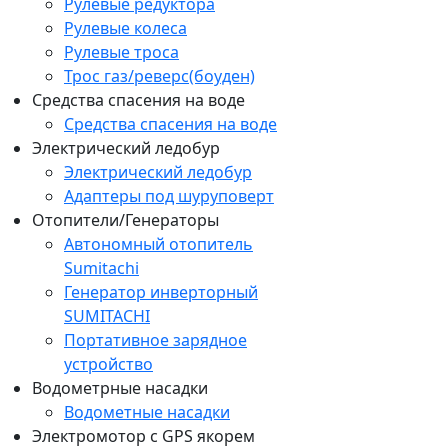
Рулевые редуктора
Рулевые колеса
Рулевые троса
Трос газ/реверс(боуден)
Средства спасения на воде
Средства спасения на воде
Электрический ледобур
Электрический ледобур
Адаптеры под шуруповерт
Отопители/Генераторы
Автономный отопитель
Sumitachi
Генератор инверторный
SUMITACHI
Портативное зарядное
устройство
Водометрные насадки
Водометные насадки
Электромотор c GPS якорем