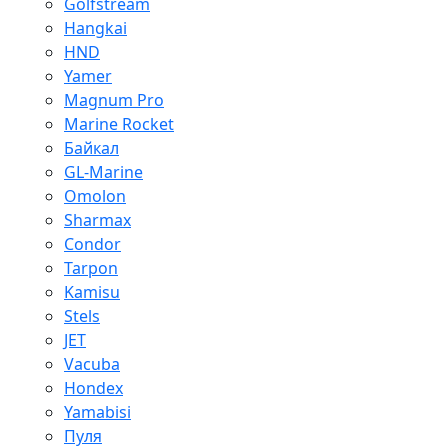
Golfstream
Hangkai
HND
Yamer
Magnum Pro
Marine Rocket
Байкал
GL-Marine
Omolon
Sharmax
Condor
Tarpon
Kamisu
Stels
JET
Vacuba
Hondex
Yamabisi
Пуля