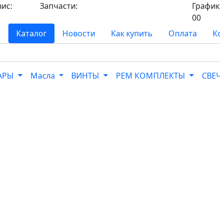
вис:
Запчасти:
График 
8-
8-968-565-26-19
00
е
Каталог
Новости
Как купить
Оплата
К
УАРЫ
Масла
ВИНТЫ
РЕМ КОМПЛЕКТЫ
СВЕ