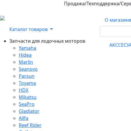
Продажа/Техподдержка/Сер
800-100-32-90
О магазин
Каталог товаров
Запчасти для лодочных моторов
АКССЕС
Yamaha
Hidea
Marlin
Seanovo
Parsun
Toyama
HDX
Mikatsu
SeaPro
Gladiator
Allfa
Reef Rider