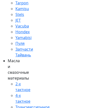
Tarpon
Kamisu
Stels
JET
Vacuba
Hondex
Yamabisi
Пуля
Запчасти
Тайвань
Масла
и
смазочные
материалы
2-х
тактное
4-х
тактное
Трансмиссионное