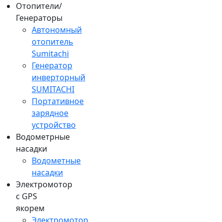
Отопители/
Генераторы
Автономный
отопитель
Sumitachi
Генератор
инверторный
SUMITACHI
Портативное
зарядное
устройство
Водометрные
насадки
Водометные
насадки
Электромотор
c GPS
якорем
Электромотор