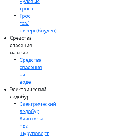
Рулевые
троса
Трос
газ/
реверс(боуден)
Средства
спасения
на воде
Средства
спасения
на
воде
Электрический
ледобур
Электрический
ледобур
Адаптеры
под
шуруповерт