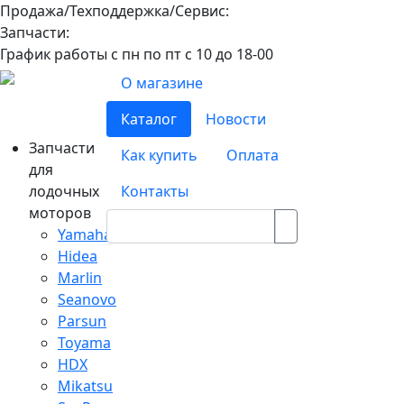
Продажа/Техподдержка/Сервис:
8-800-100-32-90
Запчасти:
8-968-565-26-19
График работы с пн по пт с 10 до 18-00
О магазине
Каталог
Новости
Запчасти
Как купить
Оплата
для
лодочных
Контакты
моторов
Yamaha
Hidea
Marlin
Seanovo
Parsun
Toyama
HDX
Mikatsu