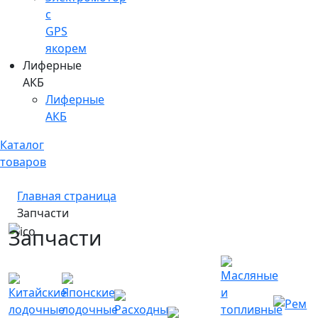
c
GPS
якорем
Лиферные
АКБ
Лиферные
АКБ
Каталог
товаров
Главная страница
Запчасти
Запчасти