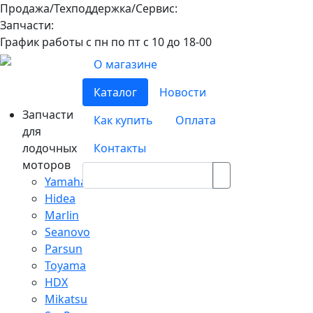
Продажа/Техподдержка/Сервис:
8-800-100-32-90
Запчасти:
8-968-565-26-19
График работы с пн по пт с 10 до 18-00
О магазине
Каталог
Новости
Запчасти
Как купить
Оплата
для
лодочных
Контакты
моторов
Yamaha
Hidea
Marlin
Seanovo
Parsun
Toyama
HDX
Mikatsu