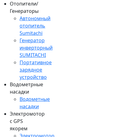
Отопители/
Генераторы
Автономный
отопитель
Sumitachi
Генератор
инверторный
SUMITACHI
Портативное
зарядное
устройство
Водометрные
насадки
Водометные
насадки
Электромотор
c GPS
якорем
Электромотор