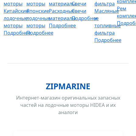
Рем
Китайские
Японские
Расходные
Свечи
Масляные
компле
лодочные
лодочные
материалы
Подробнее
и
Подроб
моторы
моторы
Подробнее
топливные
Подробнее
Подробнее
фильтра
Подробнее
ZIPMARINE
Интернет-магазин оригинальных запасных
частей на лодочные моторы HIDEA и их
аналоги