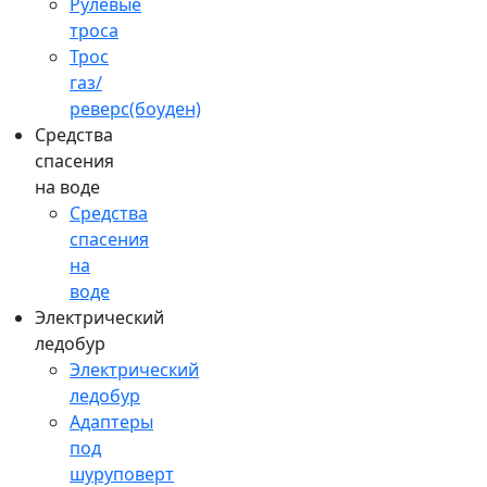
Рулевые
троса
Трос
газ/
реверс(боуден)
Средства
спасения
на воде
Средства
спасения
на
воде
Электрический
ледобур
Электрический
ледобур
Адаптеры
под
шуруповерт