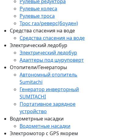
Рулевые редуктора
Рулевые колеса
Рулевые троса
Трос газ/реверс(боуден)
Средства спасения на воде
Средства спасения на воде
Электрический ледобур
Электрический ледобур
Адаптеры под шуруповерт
Отопители/Генераторы
Автономный отопитель
Sumitachi
Генератор инверторный
SUMITACHI
Портативное зарядное
устройство
Водометрные насадки
Водометные насадки
Электромотор c GPS якорем