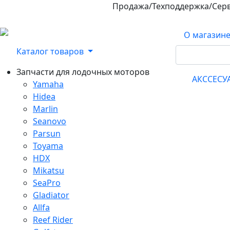
Продажа/Техподдержка/Сер
800-100-32-90
О магазин
Каталог товаров
Запчасти для лодочных моторов
АКССЕС
Yamaha
Hidea
Marlin
Seanovo
Parsun
Toyama
HDX
Mikatsu
SeaPro
Gladiator
Allfa
Reef Rider