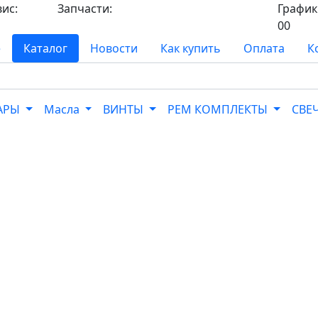
вис:
Запчасти:
График 
8-
8-968-565-26-19
00
е
Каталог
Новости
Как купить
Оплата
К
УАРЫ
Масла
ВИНТЫ
РЕМ КОМПЛЕКТЫ
СВЕ