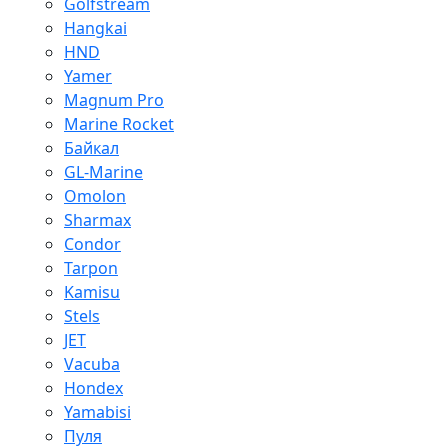
Golfstream
Hangkai
HND
Yamer
Magnum Pro
Marine Rocket
Байкал
GL-Marine
Omolon
Sharmax
Condor
Tarpon
Kamisu
Stels
JET
Vacuba
Hondex
Yamabisi
Пуля