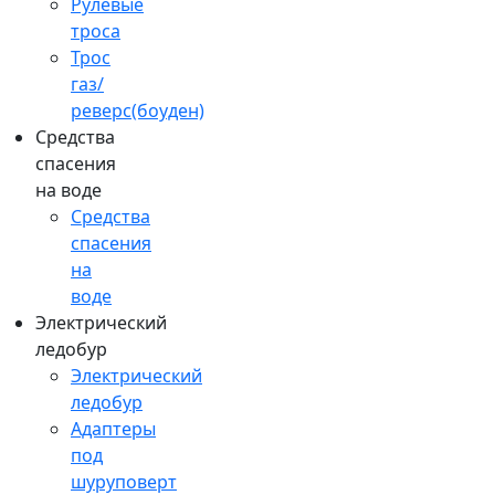
Рулевые
троса
Трос
газ/
реверс(боуден)
Средства
спасения
на воде
Средства
спасения
на
воде
Электрический
ледобур
Электрический
ледобур
Адаптеры
под
шуруповерт