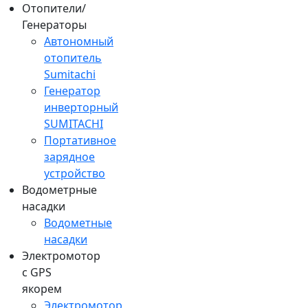
Отопители/
Генераторы
Автономный
отопитель
Sumitachi
Генератор
инверторный
SUMITACHI
Портативное
зарядное
устройство
Водометрные
насадки
Водометные
насадки
Электромотор
c GPS
якорем
Электромотор