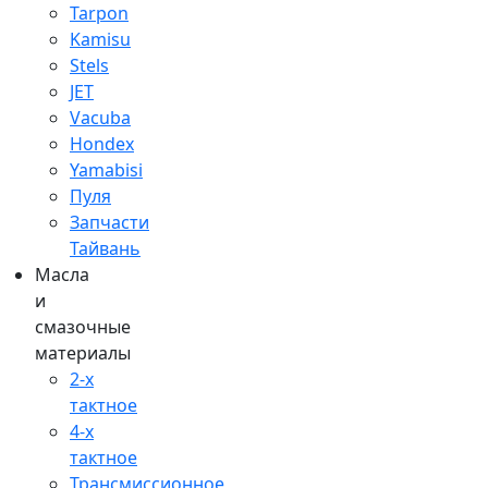
Tarpon
Kamisu
Stels
JET
Vacuba
Hondex
Yamabisi
Пуля
Запчасти
Тайвань
Масла
и
смазочные
материалы
2-х
тактное
4-х
тактное
Трансмиссионное