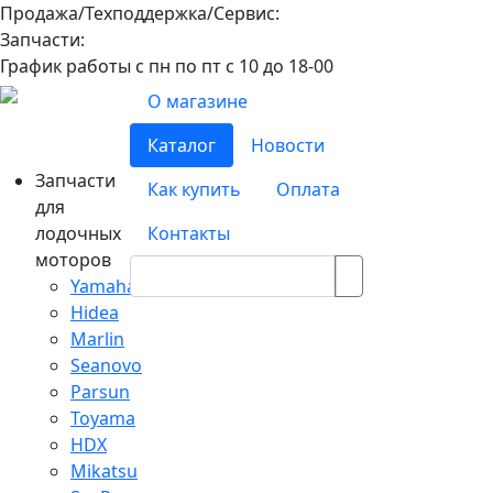
Продажа/Техподдержка/Сервис:
8-800-100-32-90
Запчасти:
8-968-565-26-19
График работы с пн по пт с 10 до 18-00
О магазине
Каталог
Новости
Запчасти
Как купить
Оплата
для
лодочных
Контакты
моторов
Yamaha
Hidea
Marlin
Seanovo
Parsun
Toyama
HDX
Mikatsu