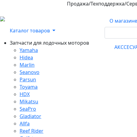
Продажа/Техподдержка/Сер
800-100-32-90
О магазин
Каталог товаров
Запчасти для лодочных моторов
АКССЕС
Yamaha
Hidea
Marlin
Seanovo
Parsun
Toyama
HDX
Mikatsu
SeaPro
Gladiator
Allfa
Reef Rider