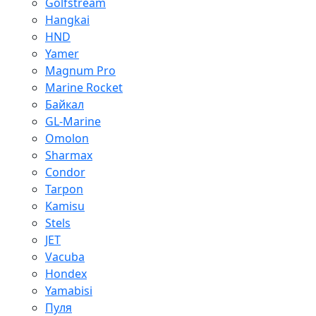
Golfstream
Hangkai
HND
Yamer
Magnum Pro
Marine Rocket
Байкал
GL-Marine
Omolon
Sharmax
Condor
Tarpon
Kamisu
Stels
JET
Vacuba
Hondex
Yamabisi
Пуля