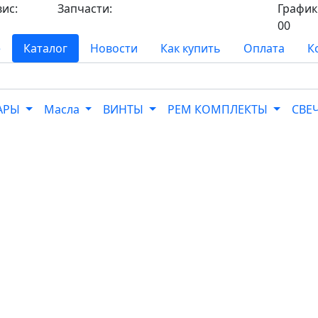
вис:
Запчасти:
График 
8-
8-968-565-26-19
00
е
Каталог
Новости
Как купить
Оплата
К
УАРЫ
Масла
ВИНТЫ
РЕМ КОМПЛЕКТЫ
СВЕ