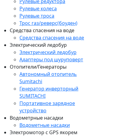
Рулевые редуктора
Рулевые колеса
Рулевые троса
Трос газ/реверс(боуден)
Средства спасения на воде
Средства спасения на воде
Электрический ледобур
Электрический ледобур
Адаптеры под шуруповерт
Отопители/Генераторы
Автономный отопитель
Sumitachi
Генератор инверторный
SUMITACHI
Портативное зарядное
устройство
Водометрные насадки
Водометные насадки
Электромотор c GPS якорем