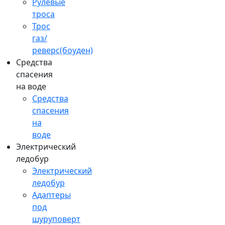
Рулевые
троса
Трос
газ/
реверс(боуден)
Средства
спасения
на воде
Средства
спасения
на
воде
Электрический
ледобур
Электрический
ледобур
Адаптеры
под
шуруповерт