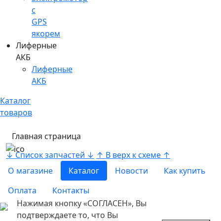
c
GPS
якорем
Лиферные
АКБ
Лиферные
АКБ
Каталог
товаров
Главная страница
↓ Список запчастей ↓
↑ В верх к схеме ↑
О магазине
Каталог
Новости
Как купить
Оплата
Контакты
Нажимая кнопку «СОГЛАСЕН», Вы
подтверждаете то, что Вы