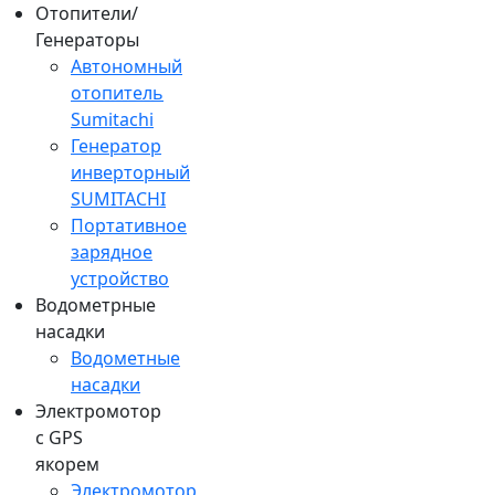
Отопители/
Генераторы
Автономный
отопитель
Sumitachi
Генератор
инверторный
SUMITACHI
Портативное
зарядное
устройство
Водометрные
насадки
Водометные
насадки
Электромотор
c GPS
якорем
Электромотор