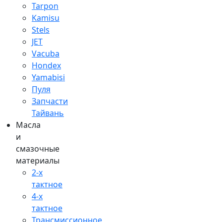
Tarpon
Kamisu
Stels
JET
Vacuba
Hondex
Yamabisi
Пуля
Запчасти
Тайвань
Масла
и
смазочные
материалы
2-х
тактное
4-х
тактное
Трансмиссионное