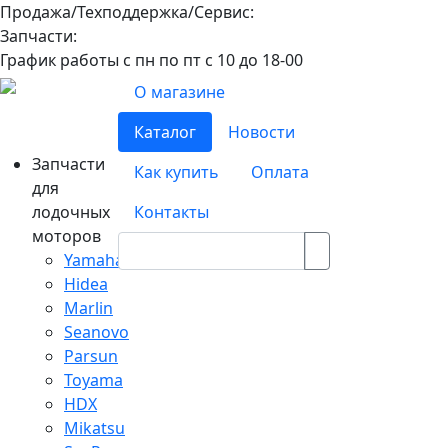
Продажа/Техподдержка/Сервис:
8-800-100-32-90
Запчасти:
8-968-565-26-19
График работы с пн по пт с 10 до 18-00
О магазине
Каталог
Новости
Запчасти
Как купить
Оплата
для
лодочных
Контакты
моторов
Yamaha
Hidea
Marlin
Seanovo
Parsun
Toyama
HDX
Mikatsu