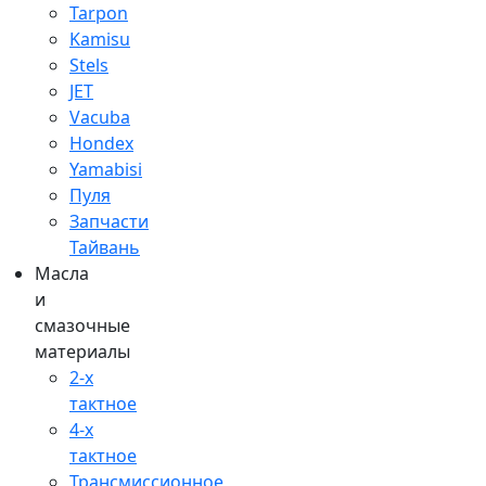
Tarpon
Kamisu
Stels
JET
Vacuba
Hondex
Yamabisi
Пуля
Запчасти
Тайвань
Масла
и
смазочные
материалы
2-х
тактное
4-х
тактное
Трансмиссионное