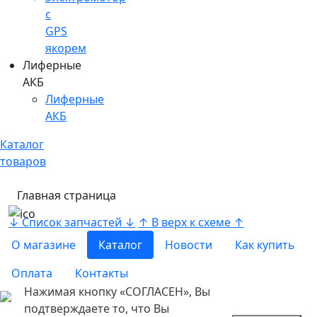
c
GPS
якорем
Лиферные
АКБ
Лиферные
АКБ
Каталог
товаров
Главная страница
↓ Список запчастей ↓
↑ В верх к схеме ↑
О магазине
Каталог
Новости
Как купить
Оплата
Контакты
Нажимая кнопку «СОГЛАСЕН», Вы
подтверждаете то, что Вы