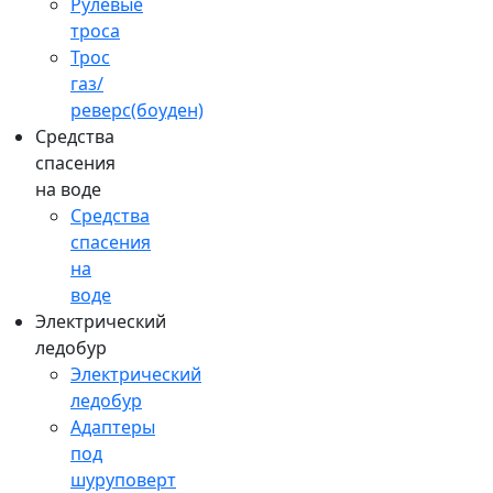
Рулевые
троса
Трос
газ/
реверс(боуден)
Средства
спасения
на воде
Средства
спасения
на
воде
Электрический
ледобур
Электрический
ледобур
Адаптеры
под
шуруповерт