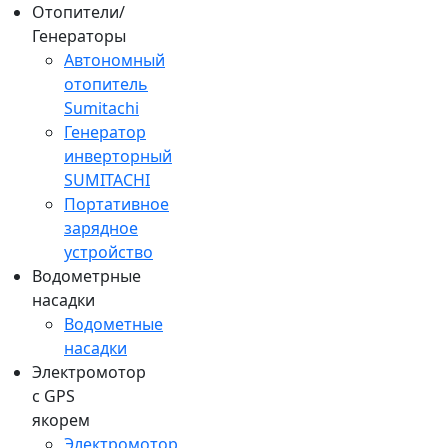
Отопители/
Генераторы
Автономный
отопитель
Sumitachi
Генератор
инверторный
SUMITACHI
Портативное
зарядное
устройство
Водометрные
насадки
Водометные
насадки
Электромотор
c GPS
якорем
Электромотор