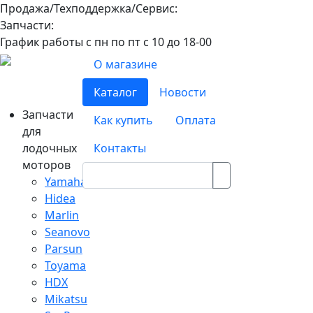
Продажа/Техподдержка/Сервис:
8-800-100-32-90
Запчасти:
8-968-565-26-19
График работы с пн по пт с 10 до 18-00
О магазине
Каталог
Новости
Запчасти
Как купить
Оплата
для
лодочных
Контакты
моторов
Yamaha
Hidea
Marlin
Seanovo
Parsun
Toyama
HDX
Mikatsu