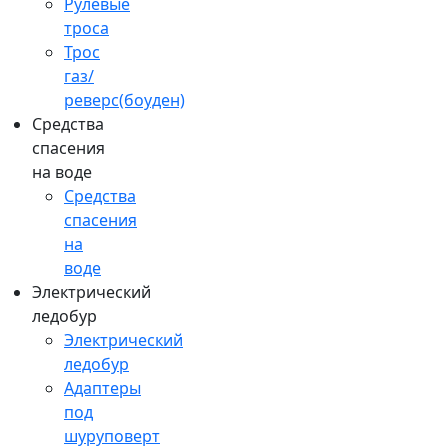
Рулевые
троса
Трос
газ/
реверс(боуден)
Средства
спасения
на воде
Средства
спасения
на
воде
Электрический
ледобур
Электрический
ледобур
Адаптеры
под
шуруповерт