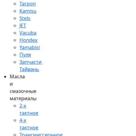
Tarpon
Kamisu
Stels
JET
Vacuba
Hondex
Yamabisi
Пуля
Запчасти
Тайвань
Масла
и
смазочные
материалы
2-х
тактное
4-х
тактное
Трансмиссионное