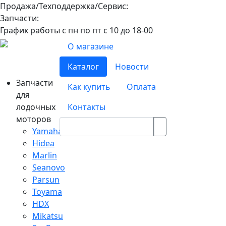
Продажа/Техподдержка/Сервис:
8-800-100-32-90
Запчасти:
8-968-565-26-19
График работы с пн по пт с 10 до 18-00
О магазине
Каталог
Новости
Запчасти
Как купить
Оплата
для
лодочных
Контакты
моторов
Yamaha
Hidea
Marlin
Seanovo
Parsun
Toyama
HDX
Mikatsu