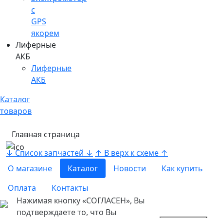
c
GPS
якорем
Лиферные
АКБ
Лиферные
АКБ
Каталог
товаров
Главная страница
↓ Список запчастей ↓
↑ В верх к схеме ↑
О магазине
Каталог
Новости
Как купить
Оплата
Контакты
Нажимая кнопку «СОГЛАСЕН», Вы
подтверждаете то, что Вы