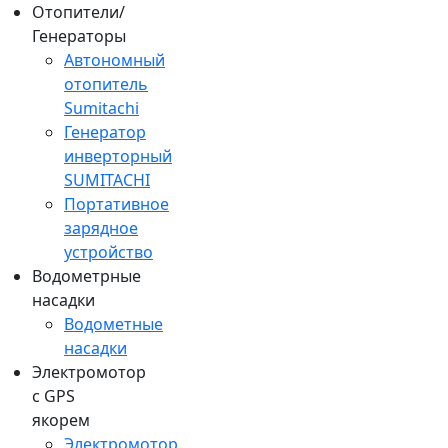
Отопители/
Генераторы
Автономный
отопитель
Sumitachi
Генератор
инверторный
SUMITACHI
Портативное
зарядное
устройство
Водометрные
насадки
Водометные
насадки
Электромотор
c GPS
якорем
Электромотор