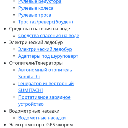
Рулевые редуктора
Рулевые колеса
Рулевые троса
Трос газ/реверс(боуден)
Средства спасения на воде
Средства спасения на воде
Электрический ледобур
Электрический ледобур
Адаптеры под шуруповерт
Отопители/Генераторы
Автономный отопитель
Sumitachi
Генератор инверторный
SUMITACHI
Портативное зарядное
устройство
Водометрные насадки
Водометные насадки
Электромотор c GPS якорем