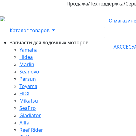
Продажа/Техподдержка/Сер
800-100-32-90
О магазин
Каталог товаров
Запчасти для лодочных моторов
АКССЕС
Yamaha
Hidea
Marlin
Seanovo
Parsun
Toyama
HDX
Mikatsu
SeaPro
Gladiator
Allfa
Reef Rider