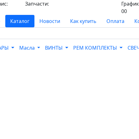
вис:
Запчасти:
График 
8-
8-968-565-26-19
00
е
Каталог
Новости
Как купить
Оплата
К
УАРЫ
Масла
ВИНТЫ
РЕМ КОМПЛЕКТЫ
СВЕ