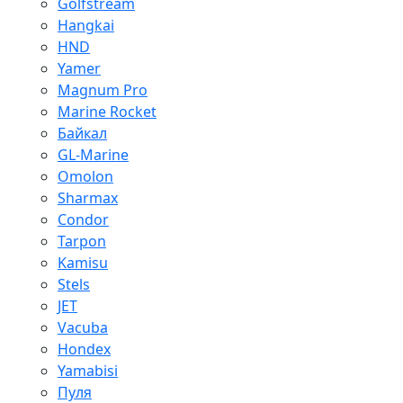
Golfstream
Hangkai
HND
Yamer
Magnum Pro
Marine Rocket
Байкал
GL-Marine
Omolon
Sharmax
Condor
Tarpon
Kamisu
Stels
JET
Vacuba
Hondex
Yamabisi
Пуля