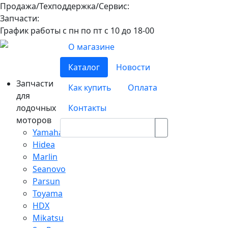
Продажа/Техподдержка/Сервис:
8-800-100-32-90
Запчасти:
8-968-565-26-19
График работы с пн по пт с 10 до 18-00
О магазине
Каталог
Новости
Запчасти
Как купить
Оплата
для
лодочных
Контакты
моторов
Yamaha
Hidea
Marlin
Seanovo
Parsun
Toyama
HDX
Mikatsu