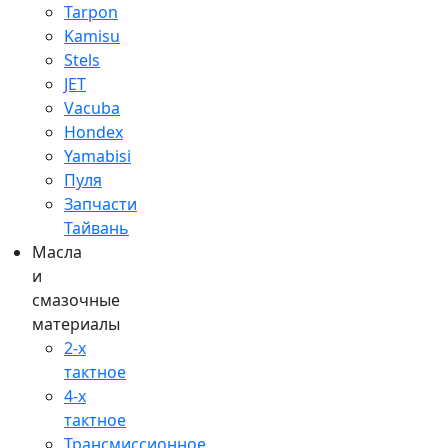
Tarpon
Kamisu
Stels
JET
Vacuba
Hondex
Yamabisi
Пуля
Запчасти
Тайвань
Масла
и
смазочные
материалы
2-х
тактное
4-х
тактное
Трансмиссионное