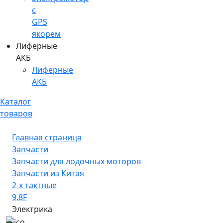
c
GPS
якорем
Лиферные
АКБ
Лиферные
АКБ
Каталог
товаров
Главная страница
Запчасти
Запчасти для лодочных моторов
Запчасти из Китая
2-х тактные
9,8F
Электрика