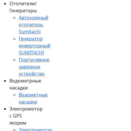
Отопители/
Генераторы
Автономный
отопитель
Sumitachi
Генератор
инверторный
SUMITACHI
Портативное
зарядное
устройство
Водометрные
насадки
Водометные
насадки
Электромотор
c GPS
якорем
Электромотор