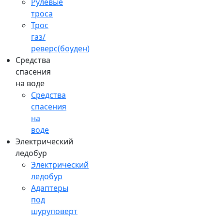
Рулевые
троса
Трос
газ/
реверс(боуден)
Средства
спасения
на воде
Средства
спасения
на
воде
Электрический
ледобур
Электрический
ледобур
Адаптеры
под
шуруповерт