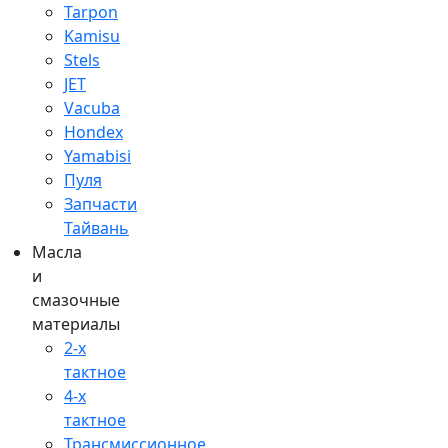
Tarpon
Kamisu
Stels
JET
Vacuba
Hondex
Yamabisi
Пуля
Запчасти
Тайвань
Масла
и
смазочные
материалы
2-х
тактное
4-х
тактное
Трансмиссионное