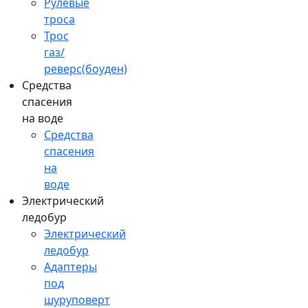
Рулевые
троса
Трос
газ/
реверс(боуден)
Средства
спасения
на воде
Средства
спасения
на
воде
Электрический
ледобур
Электрический
ледобур
Адаптеры
под
шуруповерт