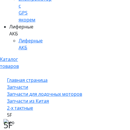
c
GPS
якорем
Лиферные
АКБ
Лиферные
АКБ
Каталог
товаров
Главная страница
Запчасти
Запчасти для лодочных моторов
Запчасти из Китая
2-х тактные
5F
5F