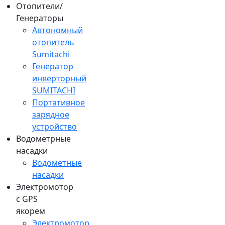
Отопители/
Генераторы
Автономный
отопитель
Sumitachi
Генератор
инверторный
SUMITACHI
Портативное
зарядное
устройство
Водометрные
насадки
Водометные
насадки
Электромотор
c GPS
якорем
Электромотор