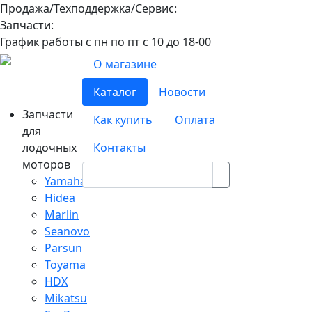
Продажа/Техподдержка/Сервис:
8-800-100-32-90
Запчасти:
8-968-565-26-19
График работы с пн по пт с 10 до 18-00
О магазине
Каталог
Новости
Запчасти
Как купить
Оплата
для
лодочных
Контакты
моторов
Yamaha
Hidea
Marlin
Seanovo
Parsun
Toyama
HDX
Mikatsu