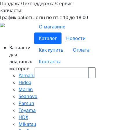
Продажа/Техподдержка/Сервис:
8-800-100-32-90
Запчасти:
8-968-565-26-19
График работы с пн по пт с 10 до 18-00
О магазине
Каталог
Новости
Запчасти
Как купить
Оплата
для
лодочных
Контакты
моторов
Yamaha
Hidea
Marlin
Seanovo
Parsun
Toyama
HDX
Mikatsu