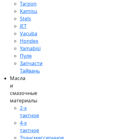
Tarpon
Kamisu
Stels
JET
Vacuba
Hondex
Yamabisi
Пуля
Запчасти
Тайвань
Масла
и
смазочные
материалы
2-х
тактное
4-х
тактное
Трансмиссионное