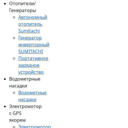
Отопители/
Генераторы
Автономный
отопитель
Sumitachi
Генератор
инверторный
SUMITACHI
Портативное
зарядное
устройство
Водометрные
насадки
Водометные
насадки
Электромотор
c GPS
якорем
Электромотор