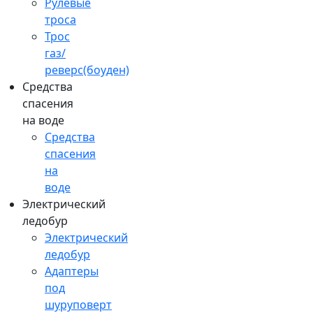
Рулевые
троса
Трос
газ/
реверс(боуден)
Средства
спасения
на воде
Средства
спасения
на
воде
Электрический
ледобур
Электрический
ледобур
Адаптеры
под
шуруповерт