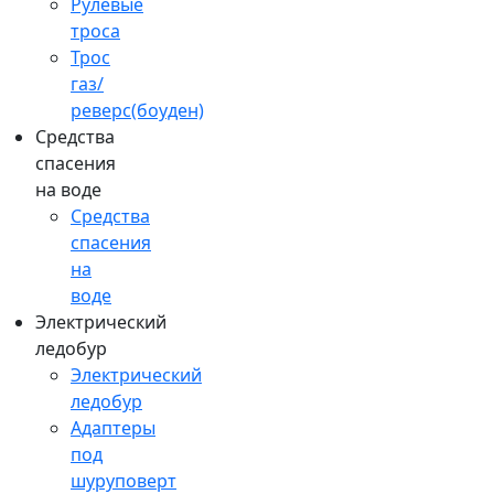
Рулевые
троса
Трос
газ/
реверс(боуден)
Средства
спасения
на воде
Средства
спасения
на
воде
Электрический
ледобур
Электрический
ледобур
Адаптеры
под
шуруповерт