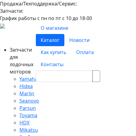
Продажа/Техподдержка/Сервис:
8-800-100-32-90
Запчасти:
8-968-565-26-19
График работы с пн по пт с 10 до 18-00
О магазине
Каталог
Новости
Запчасти
Как купить
Оплата
для
лодочных
Контакты
моторов
Yamaha
Hidea
Marlin
Seanovo
Parsun
Toyama
HDX
Mikatsu