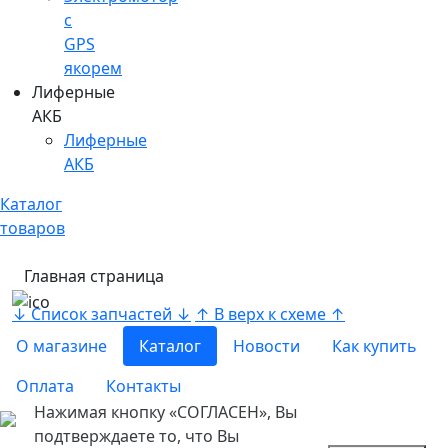
c
GPS
якорем
Лиферные
АКБ
Лиферные
АКБ
Каталог
товаров
Главная страница
↓ Список запчастей ↓
↑ В верх к схеме ↑
О магазине
Каталог
Новости
Как купить
Оплата
Контакты
Нажимая кнопку «СОГЛАСЕН», Вы
подтверждаете то, что Вы