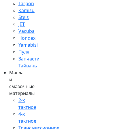
Tarpon
Kamisu
Stels
JET
Vacuba
Hondex
Yamabisi
Пуля
Запчасти
Тайвань
Масла
и
смазочные
материалы
2-х
тактное
4-х
тактное
Трансмиссионное