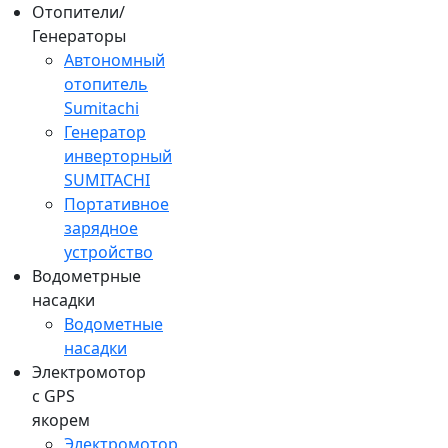
Отопители/
Генераторы
Автономный
отопитель
Sumitachi
Генератор
инверторный
SUMITACHI
Портативное
зарядное
устройство
Водометрные
насадки
Водометные
насадки
Электромотор
c GPS
якорем
Электромотор