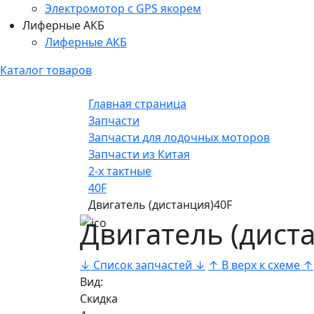
Электромотор c GPS якорем
Лиферные АКБ
Лиферные АКБ
Каталог товаров
Главная страница
Запчасти
Запчасти для лодочных моторов
Запчасти из Китая
2-х тактные
40F
Двигатель (дистанция)40F
Двигатель (дист
↓ Список запчастей ↓
↑ В верх к схеме ↑
Вид:
Скидка