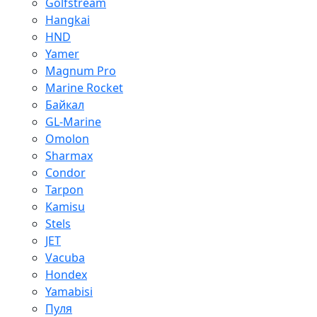
Golfstream
Hangkai
HND
Yamer
Magnum Pro
Marine Rocket
Байкал
GL-Marine
Omolon
Sharmax
Condor
Tarpon
Kamisu
Stels
JET
Vacuba
Hondex
Yamabisi
Пуля