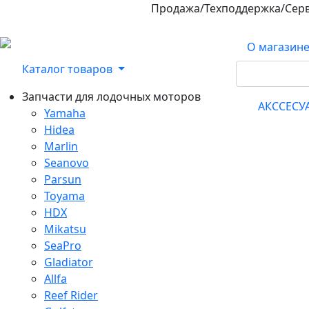
Продажа/Техподдержка/Сер
800-100-32-90
О магазин
Каталог товаров
Запчасти для лодочных моторов
АКССЕС
Yamaha
Hidea
Marlin
Seanovo
Parsun
Toyama
HDX
Mikatsu
SeaPro
Gladiator
Allfa
Reef Rider