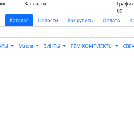
вис:
Запчасти:
График 
8-
8-968-565-26-19
00
е
Каталог
Новости
Как купить
Оплата
К
УАРЫ
Масла
ВИНТЫ
РЕМ КОМПЛЕКТЫ
СВЕ