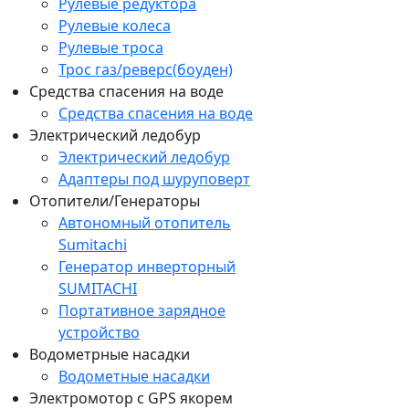
Рулевые редуктора
Рулевые колеса
Рулевые троса
Трос газ/реверс(боуден)
Средства спасения на воде
Средства спасения на воде
Электрический ледобур
Электрический ледобур
Адаптеры под шуруповерт
Отопители/Генераторы
Автономный отопитель
Sumitachi
Генератор инверторный
SUMITACHI
Портативное зарядное
устройство
Водометрные насадки
Водометные насадки
Электромотор c GPS якорем