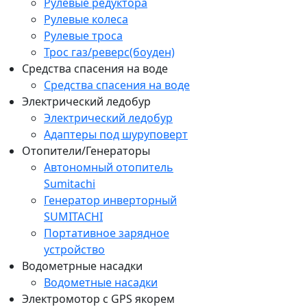
Рулевые редуктора
Рулевые колеса
Рулевые троса
Трос газ/реверс(боуден)
Средства спасения на воде
Средства спасения на воде
Электрический ледобур
Электрический ледобур
Адаптеры под шуруповерт
Отопители/Генераторы
Автономный отопитель
Sumitachi
Генератор инверторный
SUMITACHI
Портативное зарядное
устройство
Водометрные насадки
Водометные насадки
Электромотор c GPS якорем