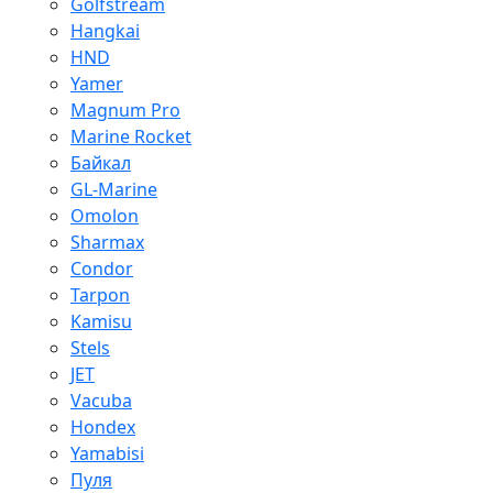
Golfstream
Hangkai
HND
Yamer
Magnum Pro
Marine Rocket
Байкал
GL-Marine
Omolon
Sharmax
Condor
Tarpon
Kamisu
Stels
JET
Vacuba
Hondex
Yamabisi
Пуля