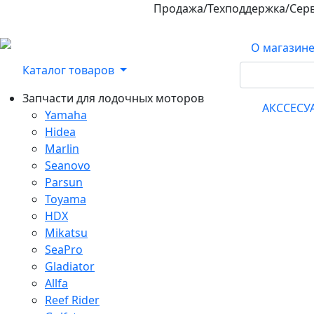
Продажа/Техподдержка/Сер
800-100-32-90
О магазин
Каталог товаров
Запчасти для лодочных моторов
АКССЕС
Yamaha
Hidea
Marlin
Seanovo
Parsun
Toyama
HDX
Mikatsu
SeaPro
Gladiator
Allfa
Reef Rider