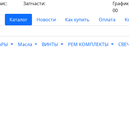
вис:
Запчасти:
График 
8-
8-968-565-26-19
00
е
Каталог
Новости
Как купить
Оплата
К
УАРЫ
Масла
ВИНТЫ
РЕМ КОМПЛЕКТЫ
СВЕ