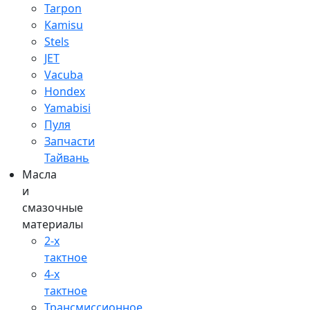
Tarpon
Kamisu
Stels
JET
Vacuba
Hondex
Yamabisi
Пуля
Запчасти
Тайвань
Масла
и
смазочные
материалы
2-х
тактное
4-х
тактное
Трансмиссионное