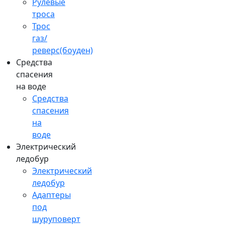
Рулевые
троса
Трос
газ/
реверс(боуден)
Средства
спасения
на воде
Средства
спасения
на
воде
Электрический
ледобур
Электрический
ледобур
Адаптеры
под
шуруповерт