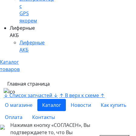
c
GPS
якорем
Лиферные
АКБ
Лиферные
АКБ
Каталог
товаров
Главная страница
↓ Список запчастей ↓
↑ В верх к схеме ↑
О магазине
Каталог
Новости
Как купить
Оплата
Контакты
Нажимая кнопку «СОГЛАСЕН», Вы
подтверждаете то, что Вы