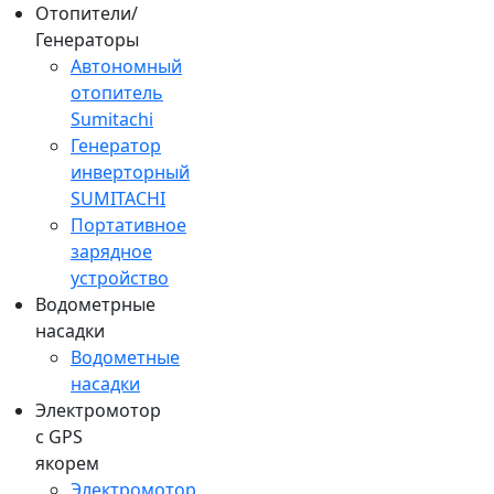
Отопители/
Генераторы
Автономный
отопитель
Sumitachi
Генератор
инверторный
SUMITACHI
Портативное
зарядное
устройство
Водометрные
насадки
Водометные
насадки
Электромотор
c GPS
якорем
Электромотор