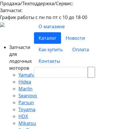
Продажа/Техподдержка/Сервис:
8-800-100-32-90
Запчасти:
8-968-565-26-19
График работы с пн по пт с 10 до 18-00
О магазине
Каталог
Новости
Запчасти
Как купить
Оплата
для
лодочных
Контакты
моторов
Yamaha
Hidea
Marlin
Seanovo
Parsun
Toyama
HDX
Mikatsu