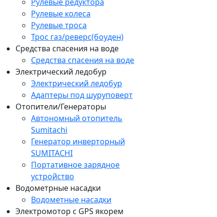
Рулевые редуктора
Рулевые колеса
Рулевые троса
Трос газ/реверс(боуден)
Средства спасения на воде
Средства спасения на воде
Электрический ледобур
Электрический ледобур
Адаптеры под шуруповерт
Отопители/Генераторы
Автономный отопитель
Sumitachi
Генератор инверторный
SUMITACHI
Портативное зарядное
устройство
Водометрные насадки
Водометные насадки
Электромотор c GPS якорем