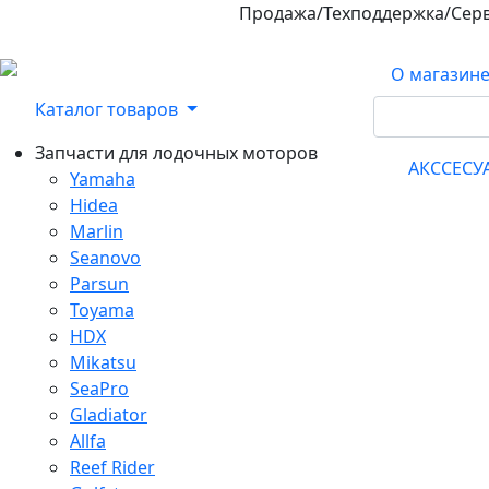
Продажа/Техподдержка/Сер
800-100-32-90
О магазин
Каталог товаров
Запчасти для лодочных моторов
АКССЕС
Yamaha
Hidea
Marlin
Seanovo
Parsun
Toyama
HDX
Mikatsu
SeaPro
Gladiator
Allfa
Reef Rider