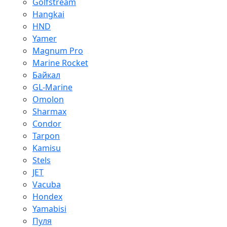
Golfstream
Hangkai
HND
Yamer
Magnum Pro
Marine Rocket
Байкал
GL-Marine
Omolon
Sharmax
Condor
Tarpon
Kamisu
Stels
JET
Vacuba
Hondex
Yamabisi
Пуля