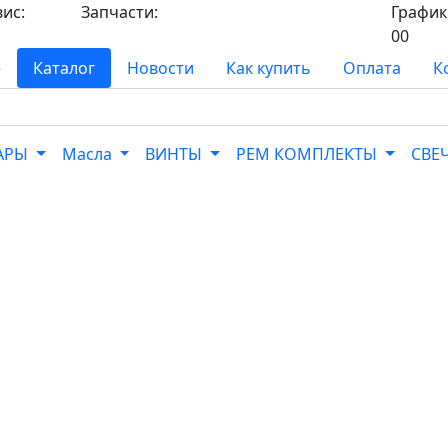
вис:
Запчасти:
График 
8-
8-968-565-26-19
00
е
Каталог
Новости
Как купить
Оплата
К
УАРЫ
Масла
ВИНТЫ
РЕМ КОМПЛЕКТЫ
СВЕ