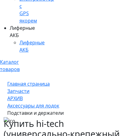
c
GPS
якорем
Лиферные
АКБ
Лиферные
АКБ
Каталог
товаров
Главная страница
Запчасти
АРХИВ
Аксессуары для лодок
Подставки и держатели
Купить hi-tech
(универсально-крепежный