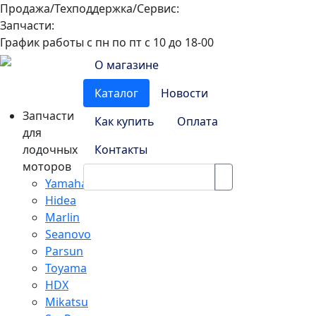
Продажа/Техподдержка/Сервис:
8-800-100-32-90
Запчасти:
8-968-565-26-19
График работы с пн по пт с 10 до 18-00
О магазине
Каталог
Новости
Запчасти
Как купить
Оплата
для
лодочных
Контакты
моторов
Yamaha
Hidea
Marlin
Seanovo
Parsun
Toyama
HDX
Mikatsu