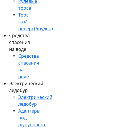
Рулевые
троса
Трос
газ/
реверс(боуден)
Средства
спасения
на воде
Средства
спасения
на
воде
Электрический
ледобур
Электрический
ледобур
Адаптеры
под
шуруповерт