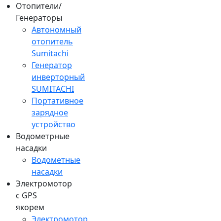
Отопители/
Генераторы
Автономный
отопитель
Sumitachi
Генератор
инверторный
SUMITACHI
Портативное
зарядное
устройство
Водометрные
насадки
Водометные
насадки
Электромотор
c GPS
якорем
Электромотор