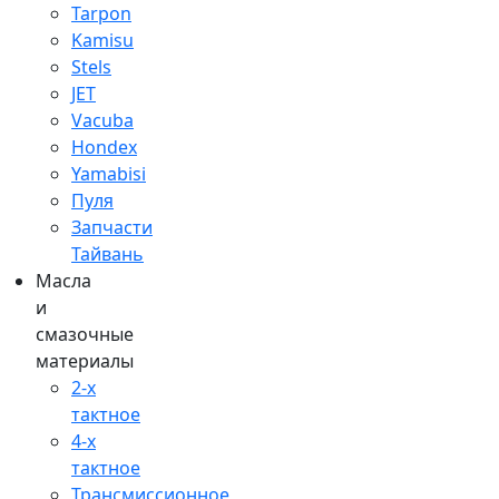
Tarpon
Kamisu
Stels
JET
Vacuba
Hondex
Yamabisi
Пуля
Запчасти
Тайвань
Масла
и
смазочные
материалы
2-х
тактное
4-х
тактное
Трансмиссионное