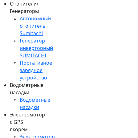
Отопители/
Генераторы
Автономный
отопитель
Sumitachi
Генератор
инверторный
SUMITACHI
Портативное
зарядное
устройство
Водометрные
насадки
Водометные
насадки
Электромотор
c GPS
якорем
Электромотор