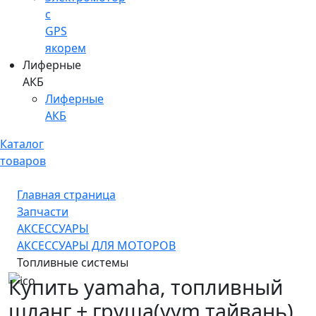
c
GPS
якорем
Лиферные
АКБ
Лиферные
АКБ
Каталог
товаров
Главная страница
Запчасти
АКСЕССУАРЫ
АКСЕССУАРЫ ДЛЯ МОТОРОВ
Топливные системы
Купить yamaha, топливный
шланг + груша(yym тайвань)