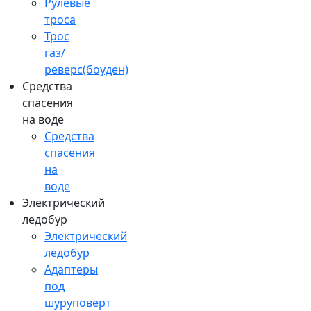
Рулевые
троса
Трос
газ/
реверс(боуден)
Средства
спасения
на воде
Средства
спасения
на
воде
Электрический
ледобур
Электрический
ледобур
Адаптеры
под
шуруповерт