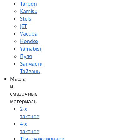
Tarpon
Kamisu
Stels
JET
Vacuba
Hondex
Yamabisi
Пуля
Запчасти
Тайвань
Масла
и
смазочные
материалы
2-х
тактное
4-х
тактное
Трансмиссионное