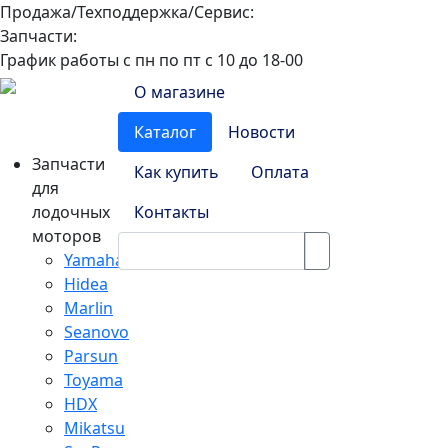
Продажа/Техподдержка/Сервис:
8-800-100-32-90
Запчасти:
8-968-565-26-19
График работы с пн по пт с 10 до 18-00
О магазине
Каталог
Новости
Запчасти
Как купить
Оплата
для
лодочных
Контакты
моторов
Yamaha
Hidea
Marlin
Seanovo
Parsun
Toyama
HDX
Mikatsu