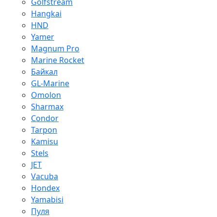
Golfstream
Hangkai
HND
Yamer
Magnum Pro
Marine Rocket
Байкал
GL-Marine
Omolon
Sharmax
Condor
Tarpon
Kamisu
Stels
JET
Vacuba
Hondex
Yamabisi
Пуля