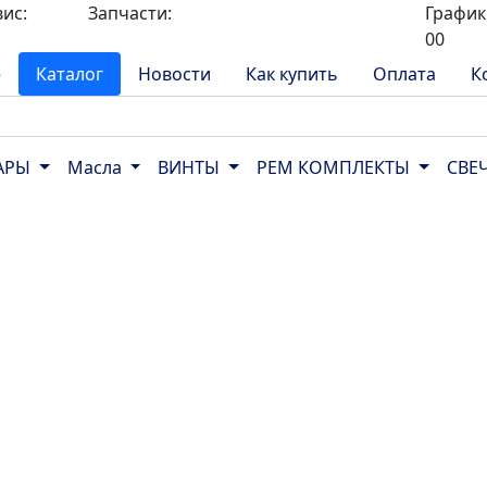
вис:
Запчасти:
График 
8-
8-968-565-26-19
00
е
Каталог
Новости
Как купить
Оплата
К
УАРЫ
Масла
ВИНТЫ
РЕМ КОМПЛЕКТЫ
СВЕ