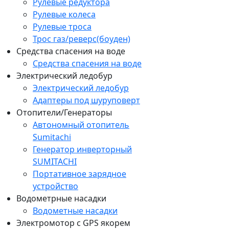
Рулевые редуктора
Рулевые колеса
Рулевые троса
Трос газ/реверс(боуден)
Средства спасения на воде
Средства спасения на воде
Электрический ледобур
Электрический ледобур
Адаптеры под шуруповерт
Отопители/Генераторы
Автономный отопитель
Sumitachi
Генератор инверторный
SUMITACHI
Портативное зарядное
устройство
Водометрные насадки
Водометные насадки
Электромотор c GPS якорем