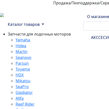
Продажа/Техподдержка/Сер
800-100-32-90
О магазин
Каталог товаров
Запчасти для лодочных моторов
АКССЕС
Yamaha
Hidea
Marlin
Seanovo
Parsun
Toyama
HDX
Mikatsu
SeaPro
Gladiator
Allfa
Reef Rider