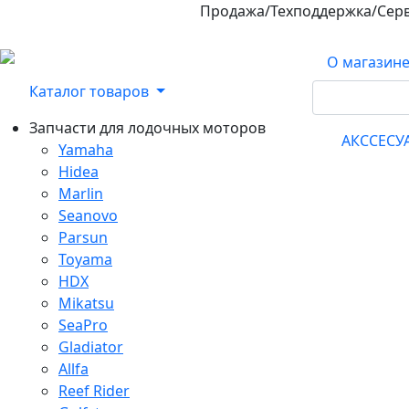
Продажа/Техподдержка/Сер
800-100-32-90
О магазин
Каталог товаров
Запчасти для лодочных моторов
АКССЕС
Yamaha
Hidea
Marlin
Seanovo
Parsun
Toyama
HDX
Mikatsu
SeaPro
Gladiator
Allfa
Reef Rider