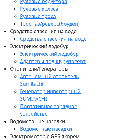
Рулевые редуктора
Рулевые колеса
Рулевые троса
Трос газ/реверс(боуден)
Средства спасения на воде
Средства спасения на воде
Электрический ледобур
Электрический ледобур
Адаптеры под шуруповерт
Отопители/Генераторы
Автономный отопитель
Sumitachi
Генератор инверторный
SUMITACHI
Портативное зарядное
устройство
Водометрные насадки
Водометные насадки
Электромотор c GPS якорем