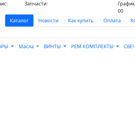
вис:
Запчасти:
График 
8-
8-968-565-26-19
00
е
Каталог
Новости
Как купить
Оплата
К
УАРЫ
Масла
ВИНТЫ
РЕМ КОМПЛЕКТЫ
СВЕ