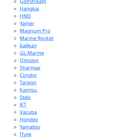
Golfstream
Hangkai
HND
Yamer
Magnum Pro
Marine Rocket
Байкал
GL-Marine
Omolon
Sharmax
Condor
Tarpon
Kamisu
Stels
JET
Vacuba
Hondex
Yamabisi
Пуля